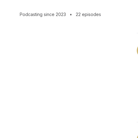
antwoord op een ingezonden vraag en
Gwenda's tip.
Podcasting since 2023
•
22 episodes