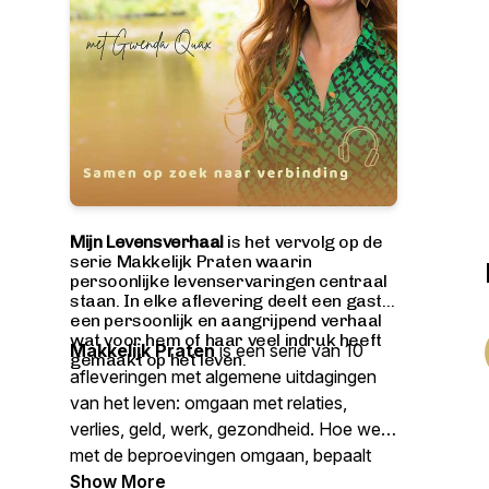
Mijn Levensverhaal
is het vervolg op de
serie Makkelijk Praten waarin
persoonlijke levenservaringen centraal
staan. In elke aflevering deelt een gast
een persoonlijk en aangrijpend verhaal
wat voor hem of haar veel indruk heeft
Makkelijk Praten
is een serie van 10
gemaakt op het leven.
afleveringen met algemene uitdagingen
van het leven: omgaan met relaties,
verlies, geld, werk, gezondheid. Hoe we
met de beproevingen omgaan, bepaalt
ons levensgeluk. Met in iedere aflevering
Show More