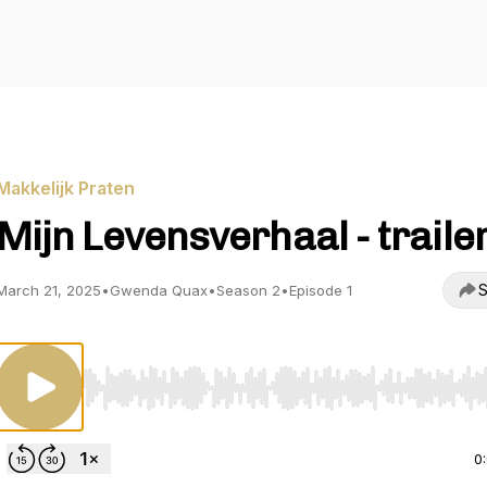
Makkelijk Praten
Mijn Levensverhaal - traile
S
March 21, 2025
•
Gwenda Quax
•
Season 2
•
Episode 1
Use Left/Right to seek, Home/End to jump to start o
0