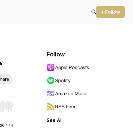
+ Follow
Follow
r
Apple Podcasts
hare
Spotify
Amazon Music
RSS Feed
r end. Hold shift to jump forward or backward.
See All
:00
|
1:44