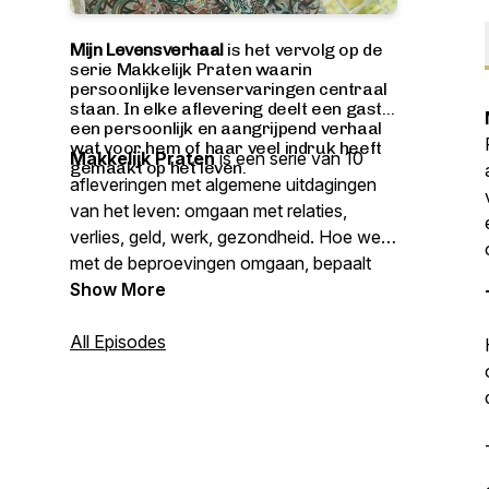
Mijn Levensverhaal
is het vervolg op de
serie Makkelijk Praten waarin
persoonlijke levenservaringen centraal
staan. In elke aflevering deelt een gast
een persoonlijk en aangrijpend verhaal
wat voor hem of haar veel indruk heeft
Makkelijk Praten
is een serie van 10
gemaakt op het leven.
afleveringen met algemene uitdagingen
van het leven: omgaan met relaties,
verlies, geld, werk, gezondheid. Hoe we
met de beproevingen omgaan, bepaalt
ons levensgeluk. Met in iedere aflevering
Show More
antwoord op een ingezonden vraag en
Gwenda's tip.
All Episodes