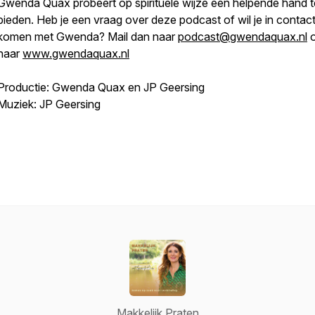
Gwenda Quax probeert op spirituele wijze een helpende hand t
bieden. Heb je een vraag over deze podcast of wil je in contac
komen met Gwenda? Mail dan naar
podcast@gwendaquax.nl
o
naar
www.gwendaquax.nl
Productie: Gwenda Quax en JP Geersing
Muziek: JP Geersing
Makkelijk Praten