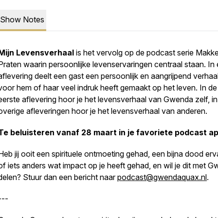
Show Notes
Mijn Levensverhaal
is het vervolg op de podcast serie Makkel
Praten waarin persoonlijke levenservaringen centraal staan. In 
aflevering deelt een gast een persoonlijk en aangrijpend verhaa
voor hem of haar veel indruk heeft gemaakt op het leven. In de
eerste aflevering hoor je het levensverhaal van Gwenda zelf, in
overige afleveringen hoor je het levensverhaal van anderen.
Te beluisteren vanaf 28 maart in je favoriete podcast ap
Heb jij ooit een spirituele ontmoeting gehad, een bijna dood erv
of iets anders wat impact op je heeft gehad, en wil je dit met 
delen? Stuur dan een bericht naar
podcast@gwendaquax.nl
.
---