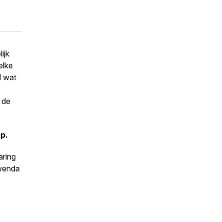
ijk
elke
l wat
 de
p.
aring
Gwenda