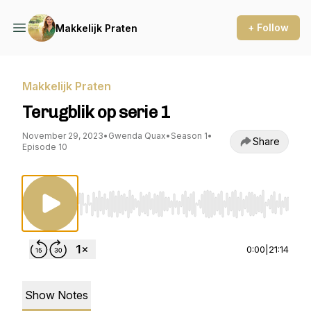
+ Follow
Makkelijk Praten
Makkelijk Praten
Terugblik op serie 1
November 29, 2023
•
Gwenda Quax
•
Season 1
•
Share
Episode 10
Use Left/Right to seek, Home/End to jump to st
0:00
|
21:14
Show Notes