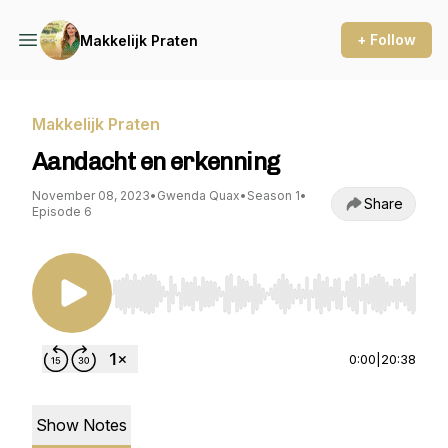
+ Follow
Makkelijk Praten
Makkelijk Praten
Aandacht en erkenning
November 08, 2023
•
Gwenda Quax
•
Season 1
•
Share
Episode 6
Use Left/Right to seek, Home/End to jump to st
0:00
|
20:38
Show Notes