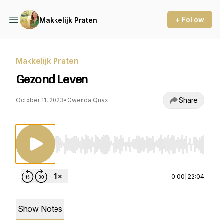
+ Follow
Makkelijk Praten
Makkelijk Praten
Gezond Leven
Share
October 11, 2023
•
Gwenda Quax
Use Left/Right to seek, Home/End to jump to st
0:00
|
22:04
Show Notes