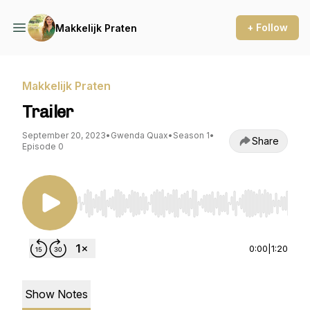
+ Follow
Makkelijk Praten
Makkelijk Praten
Trailer
September 20, 2023
•
Gwenda Quax
•
Season 1
•
Share
Episode 0
Use Left/Right to seek, Home/End to jump to st
0:00
|
1:20
Show Notes